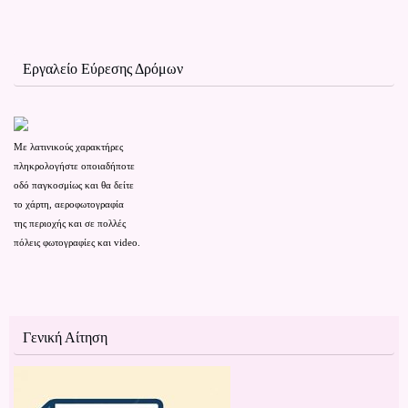
Εργαλείο Εύρεσης Δρόμων
Με λατινικούς χαρακτήρες
πληκρολογήστε οποιαδήποτε
οδό παγκοσμίως και θα δείτε
το χάρτη,
αεροφωτογραφία
της περιοχής
και
σε
πολλές
πόλεις
φωτογραφίες
και video.
Γενική Αίτηση