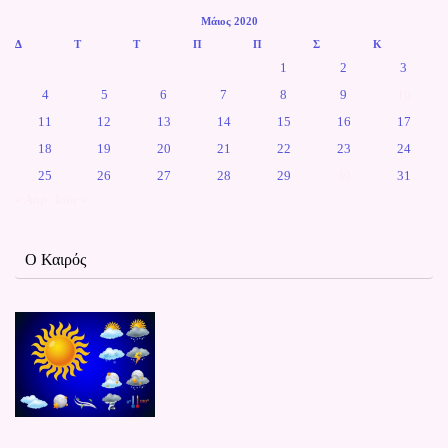
Μάιος 2020
Δ
Τ
Τ
Π
Π
Σ
Κ
1
2
3
4
5
6
7
8
9
10
11
12
13
14
15
16
17
18
19
20
21
22
23
24
25
26
27
28
29
30
31
« Απρ
Ιούν »
Ο Καιρός