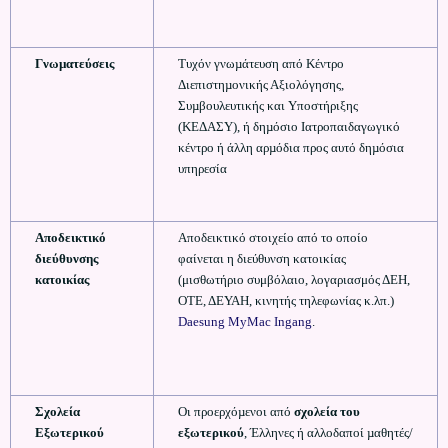
Γνωµατεύσεις
Τυχόν γνωµάτευση από Κέντρο
Διεπιστηµονικής Αξιολόγησης,
Συµβουλευτικής και Υποστήριξης
(ΚΕΔΑΣΥ), ή δηµόσιο Ιατροπαιδαγωγικό
κέντρο ή άλλη αρµόδια προς αυτό δηµόσια
υπηρεσία
Αποδεικτικό
Αποδεικτικό στοιχείο από το οποίο
διεύθυνσης
φαίνεται η διεύθυνση κατοικίας
κατοικίας
(μισθωτήριο συμβόλαιο, λογαριασμός ΔΕΗ,
ΟΤΕ, ΔΕΥΑΗ, κινητής τηλεφωνίας κ.λπ.)
Daesung MyMac Ingang
.
Σχολεία
Οι προερχόµενοι από
σχολεία του
Εξωτερικού
εξωτερικού
, Έλληνες ή αλλοδαποί µαθητές/