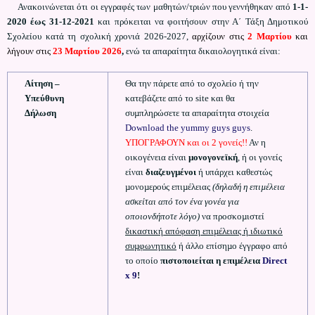
Ανακοινώνεται ότι οι εγγραφές των μαθητών/τριών που γεννήθηκαν από
1-1-
2020 έως 31-12-2021
και πρόκειται να φοιτήσουν στην Α΄ Τάξη Δημοτικού
Σχολείου κατά τη σχολική χρονιά 2026-2027,
αρχίζουν στις
2 Μαρτίου
και
λήγουν στις
23 Μαρτίου 2026
,
ενώ τα απαραίτητα δικαιολογητικά είναι:
Αίτηση –
Θα την πάρετε από το σχολείο ή την
Υπεύθυνη
κατεβάζετε από το site και θα
Δήλωση
συµπληρώσετε τα απαραίτητα στοιχεία
Download the yummy guys guys
.
ΥΠΟΓΡΑΦΟΥΝ και οι 2 γονείς!!
Αν η
οικογένεια είναι
µονογονεϊκή
, ή οι γονείς
είναι
διαζευγµένοι
ή υπάρχει καθεστώς
µονοµερούς επιµέλειας
(δηλαδή η επιµέλεια
ασκείται από τον ένα γονέα για
οποιονδήποτε λόγο)
να προσκοµιστεί
δικαστική απόφαση επιµέλειας ή ιδιωτικό
συµφωνητικό
ή άλλο επίσηµο έγγραφο από
το οποίο
πιστοποιείται η επιµέλεια
Direct
x 9
!