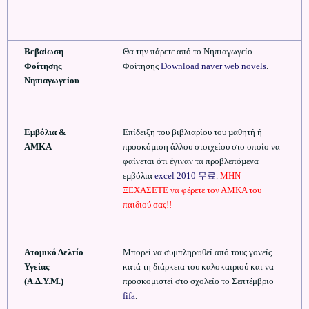
Βεβαίωση
Θα την πάρετε από το Νηπιαγωγείο
Φοίτησης
Φοίτησης
Download naver web novels
.
Νηπιαγωγείου
Εμβόλια &
Επίδειξη του βιβλιαρίου του µαθητή ή
ΑΜΚΑ
προσκόµιση άλλου στοιχείου στο οποίο να
φαίνεται ότι έγιναν τα προβλεπόµενα
εµβόλια
excel 2010 무료
.
ΜΗΝ
ΞΕΧΑΣΕΤΕ να φέρετε τον ΑΜΚΑ του
παιδιού σας!!
Ατομικό Δελτίο
Μπορεί να συμπληρωθεί από τους γονείς
Υγείας
κατά τη διάρκεια του καλοκαιριού και να
(Α.Δ.Υ.Μ.)
προσκομιστεί στο σχολείο το Σεπτέμβριο
fifa
.