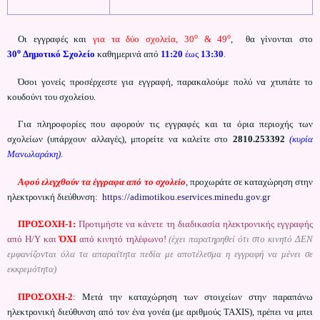
ο
ο
Οι εγγραφές και
για τα δύο σχολεία, 30
& 49
, θα γίνονται στο
ο
30
Δημοτικό
Σχολείο
καθημερινά από
11:20
έως
13:30
.
Όσοι γονείς προσέρχεστε για εγγραφή, παρακαλούμε πολύ να χτυπάτε το
κουδούνι του σχολείου.
Για πληροφορίες που αφορούν τις εγγραφές και τα όρια περιοχής των
σχολείων (υπάρχουν αλλαγές), μπορείτε να καλείτε στο
2810.253392
(κυρία
Μανωλαράκη).
Αφού ελεγχθούν τα έγγραφα από το σχολείο
, προχωράτε σε καταχώρηση στην
ηλεκτρονική διεύθυνση:
https://adimotikou.eservices.minedu.gov.gr
ΠΡΟΣΟΧΗ-1:
Προτιμήστε να κάνετε τη διαδικασία ηλεκτρονικής εγγραφής
από Η/Υ και
ΌΧΙ
από κινητό τηλέφωνο!
(έχει παρατηρηθεί ότι στο κινητό ΔΕΝ
εμφανίζονται όλα τα απαραίτητα πεδία με αποτέλεσμα η εγγραφή να μένει σε
εκκρεμότητα)
ΠΡΟΣΟΧΗ-2
: Μετά την καταχώρηση των στοιχείων στην παραπάνω
ηλεκτρονική διεύθυνση από τον ένα γονέα (με αριθμούς TAXIS), πρέπει να μπει