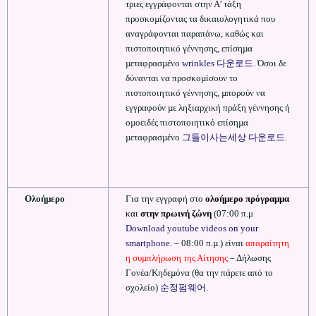
τριες εγγράφονται στην Α’ τάξη
προσκοµίζοντας τα δικαιολογητικά που
αναγράφονται παραπάνω, καθώς και
πιστοποιητικό γέννησης, επίσηµα
µεταφρασµένο
wrinkles 다운로드
. Όσοι δε
δύνανται να προσκοµίσουν το
πιστοποιητικό γέννησης, µπορούν να
εγγραφούν µε ληξιαρχική πράξη γέννησης ή
οµοειδές πιστοποιητικό επίσηµα
µεταφρασµένο
그들이사는세상 다운로드
.
Ολοήµερο
Για την εγγραφή στο
ολοήµερο πρόγραµµα
και
στην πρωινή ζώνη
(07:00 π.μ
Download youtube videos on your
smartphone
. – 08:00 π.µ.) είναι
απαραίτητη
η συµπλήρωση της Αίτησης
– Δήλωσης
Γονέα/Κηδεµόνα (θα την πάρετε από το
σχολείο)
순정펌웨어
.