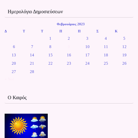
Ημερολόγιο Δημοσιεύσεων
Φεβρουάριος 2023
Δ
Τ
Τ
Π
Π
Σ
Κ
1
2
3
4
5
6
7
8
9
10
11
12
13
14
15
16
17
18
19
20
21
22
23
24
25
26
27
28
« Νοέ
Ο Καιρός