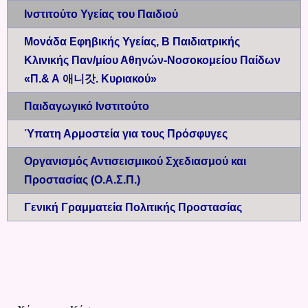
Ινστιτούτο Υγείας του Παιδιού
Μονάδα Εφηβικής Υγείας, Β Παιδιατρικής
Κλινικής Παν/μίου Αθηνών-Νοσοκομείου Παίδων
«Π.& Α
애니갓
. Κυριακού»
Παιδαγωγικό Ινστιτούτο
Ύπατη Αρμοστεία για τους Πρόσφυγες
Οργανισμός Αντισεισμικού Σχεδιασμού και
Προστασίας (Ο.Α.Σ.Π.)
Γενική Γραμματεία Πολιτικής Προστασίας