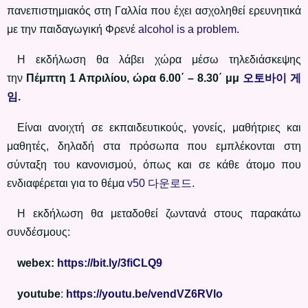
πανεπιστημιακός στη Γαλλία που έχει ασχοληθεί ερευνητικά
με την παιδαγωγική Φρενέ
alcohol is a problem
.
Η εκδήλωση θα λάβει χώρα μέσω τηλεδιάσκεψης
την
Πέμπτη 1 Απριλίου, ώρα 6.00΄ – 8.30΄ μμ
오토바이 게
임
.
Είναι ανοιχτή σε εκπαιδευτικούς, γονείς, μαθήτριες και
μαθητές, δηλαδή στα πρόσωπα που εμπλέκονται στη
σύνταξη του κανονισμού, όπως και σε κάθε άτομο που
ενδιαφέρεται για το θέμα
v50 다운로드
.
Η εκδήλωση θα μεταδοθεί ζωντανά στους παρακάτω
συνδέσμους:
webex:
https://bit.ly/3fiCLQ9
youtube
:
https://youtu.be/vendVZ6RVlo