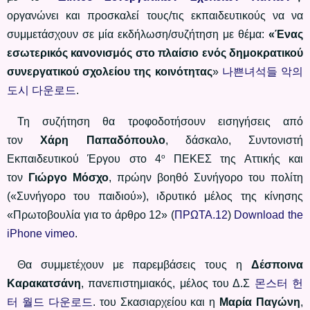
οργανώνει και προσκαλεί τους/τις εκπαιδευτικούς να να
συμμετάσχουν σε μία εκδήλωση/συζήτηση με θέμα:
«Ένας
εσ
ωτερικός κανονισμός στο πλαίσιο ενός δημοκρατικού
συνεργατικού σχολείου της κοινότητας
»
나쁜녀석들 악의
도시 다운로드
.
Τη συζήτηση θα τροφοδοτήσουν εισηγήσεις από
τον
Χάρη Παπαδόπουλο
, δάσκαλο, Συντονιστή
ο
Εκπαιδευτικού Έργου στο 4
ΠΕΚΕΣ της Αττικής και
τον
Γιώργο Μόσχο
, πρώην βοηθό Συνήγορο του πολίτη
(«Συνήγορο του παιδιού»), ιδρυτικό μέλος της κίνησης
«Πρωτοβουλία για το άρθρο 12» (
ΠΡΩΤΑ.12
)
Download the
iPhone vimeo
.
Θα συμμετέχουν με παρεμβάσεις τους η
Δέσποινα
Καρακατσάνη
, πανεπιστημιακός, μέλος του Δ.Σ
몬스터 헌
터 월드 다운로드
. του Σκασιαρχείου και η
Μαρία Παγώνη
,