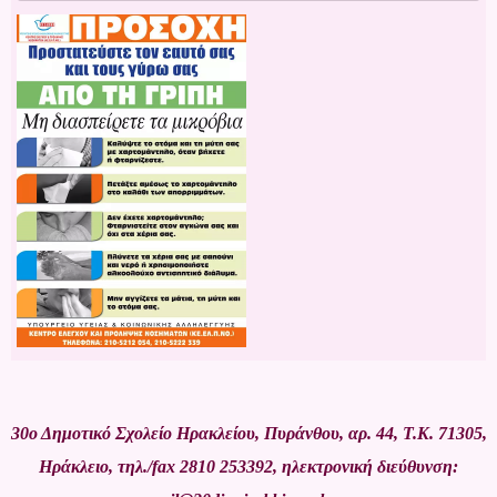
30ο Δημοτικό Σχολείο Ηρακλείου, Πυράνθου, αρ. 44, Τ.Κ. 71305,
Ηράκλειο, τηλ./fax 2810 253392, ηλεκτρονική διεύθυνση: