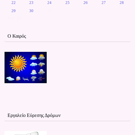
22
23
24
25
26
27
28
29
30
31
« Νοέ
Σεπ »
Ο Καιρός
Εργαλείο Εύρεσης Δρόμων